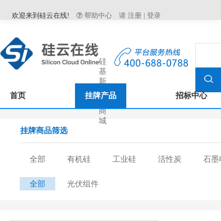
欢迎来到硅云在线!
帮助中心
请
注册
|
登录
硅
基
新
材
首页
挂牌产品
招标中心
料
商
城
挂牌商品筛选
全部
有机硅
工业硅
活性炭
石墨
全部
光伏组件