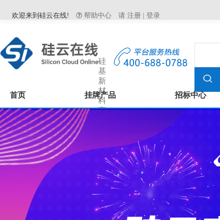
欢迎来到硅云在线!
帮助中心
请
注册
|
登录
硅
基
新
材
首页
挂牌产品
招标中心
料
商
城