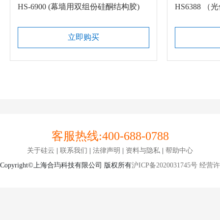
HS-6900 (幕墙用双组份硅酮结构胶)
立即购买
客服热线:
400-688-0788
关于硅云
|
联系我们
|
法律声明
|
资料与隐私
|
帮助中心
Copyright©上海合玙科技有限公司 版权所有
沪ICP备2020031745号
经营许可