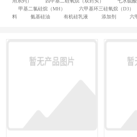
用系列）
四甲基二硅氧烷（双封头）
七水硫酸
甲基二氯硅烷（MH）
六甲基环三硅氧烷（D3）
料
氨基硅油
有机硅乳液
添加剂
六