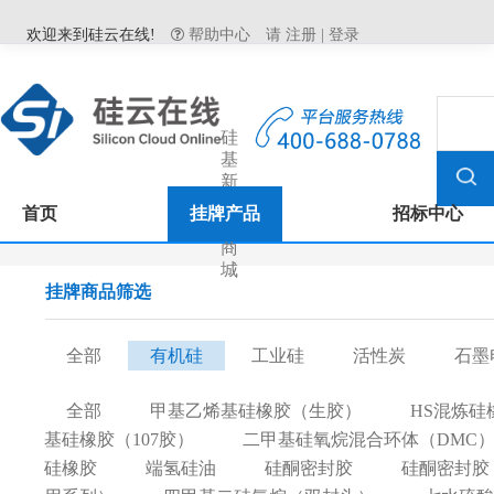
欢迎来到硅云在线!
帮助中心
请
注册
|
登录
硅
基
新
材
首页
挂牌产品
招标中心
料
商
城
挂牌商品筛选
全部
有机硅
工业硅
活性炭
石墨
全部
甲基乙烯基硅橡胶（生胶）
HS混炼硅
基硅橡胶（107胶）
二甲基硅氧烷混合环体（DMC
硅橡胶
端氢硅油
硅酮密封胶
硅酮密封胶