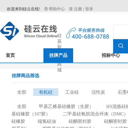
欢迎来到硅云在线!
帮助中心
请
注册
|
登录
硅
基
新
材
首页
挂牌产品
招标中心
料
商
城
挂牌商品筛选
全部
有机硅
工业硅
活性炭
石墨
全部
甲基乙烯基硅橡胶（生胶）
HS混炼硅
基硅橡胶（107胶）
二甲基硅氧烷混合环体（DMC
硅橡胶
端氢硅油
硅酮密封胶
硅酮密封胶