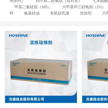
用系列）
四甲基二硅氧烷（双封头）
七水硫酸
甲基二氯硅烷（MH）
六甲基环三硅氧烷（D3）
料
氨基硅油
有机硅乳液
添加剂
六