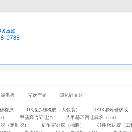
石墨电极
光伏产品
碳化硅晶片
炼硅橡胶
HS混炼硅橡胶（大包装）
HSJX混炼硅橡胶
C）
甲基高含氢硅油
八甲基环四硅氧烷（D4）
封胶（定制胶）
硅酮密封胶（桶装）
硅酮密封胶（工