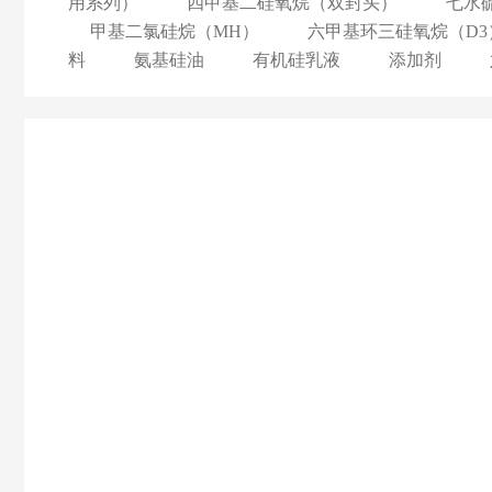
用系列）
四甲基二硅氧烷（双封头）
七水
甲基二氯硅烷（MH）
六甲基环三硅氧烷（D3
料
氨基硅油
有机硅乳液
添加剂