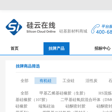
硅基新材料商城
首页
挂牌产品
招标中心
挂牌商品筛选
全部
有机硅
工业硅
活性炭
全部
甲基乙烯基硅橡胶（生胶）
HS混
基硅橡胶（107胶）
二甲基硅氧烷混合环体（DM
硅橡胶
端氢硅油
硅酮密封胶
硅酮密