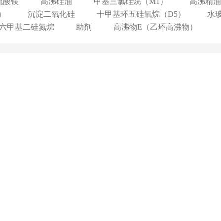
硫酸镁
高沸硅油
甲基三氯硅烷（M1）
高沸精油
）
沉淀二氧化硅
十甲基环五硅氧烷（D5）
水
六甲基二硅氮烷
助剂
高沸物E（乙环高沸物）