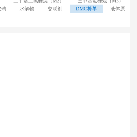
二甲基二氯硅烷（M2）
三甲基氯硅烷（M3）
玻璃
水解物
交联剂
DMC补单
液体原