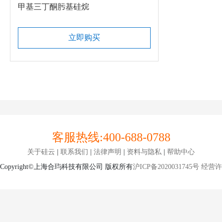
甲基三丁酮肟基硅烷
立即购买
客服热线:
400-688-0788
关于硅云
|
联系我们
|
法律声明
|
资料与隐私
|
帮助中心
Copyright©上海合玙科技有限公司 版权所有
沪ICP备2020031745号
经营许可