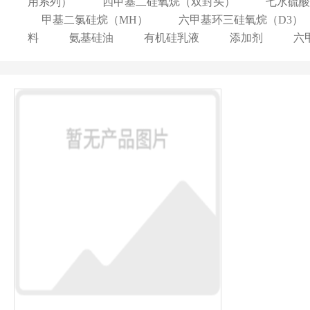
用系列）
四甲基二硅氧烷（双封头）
七水硫酸
甲基二氯硅烷（MH）
六甲基环三硅氧烷（D3）
料
氨基硅油
有机硅乳液
添加剂
六