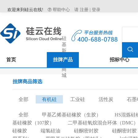
欢迎来到硅云在线!
帮助中心
请
注册
|
登录
硅
基
新
材
首页
挂牌产品
招标中心
料
商
城
挂牌商品筛选
全部
有机硅
工业硅
活性炭
石墨
全部
甲基乙烯基硅橡胶（生胶）
HS混炼硅
基硅橡胶（107胶）
二甲基硅氧烷混合环体（DMC
硅橡胶
端氢硅油
硅酮密封胶
硅酮密封胶