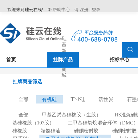
欢迎来到硅云在线!
帮助中心
请
注册
|
登录
硅
基
新
材
首页
挂牌产品
招标中心
料
商
城
挂牌商品筛选
全部
有机硅
工业硅
活性炭
石墨
全部
甲基乙烯基硅橡胶（生胶）
HS混炼硅
基硅橡胶（107胶）
二甲基硅氧烷混合环体（DMC
硅橡胶
端氢硅油
硅酮密封胶
硅酮密封胶