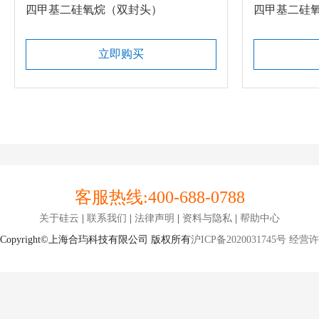
四甲基二硅氧烷（双封头）
四甲基二硅
立即购买
客服热线:
400-688-0788
关于硅云
|
联系我们
|
法律声明
|
资料与隐私
|
帮助中心
Copyright©上海合玙科技有限公司 版权所有
沪ICP备2020031745号
经营许可