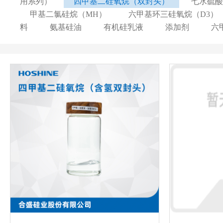
用系列）
四甲基二硅氧烷（双封头）
七水硫酸
甲基二氯硅烷（MH）
六甲基环三硅氧烷（D3）
料
氨基硅油
有机硅乳液
添加剂
六