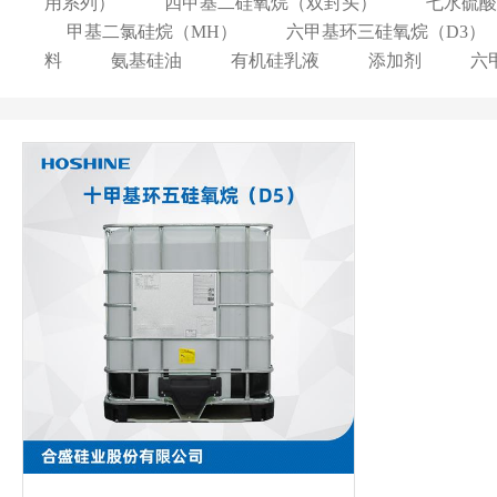
用系列）
四甲基二硅氧烷（双封头）
七水硫酸
甲基二氯硅烷（MH）
六甲基环三硅氧烷（D3）
料
氨基硅油
有机硅乳液
添加剂
六