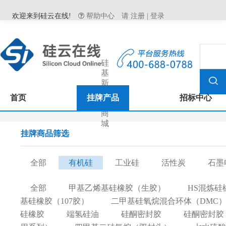
欢迎来到硅云在线!
帮助中心
请
注册
|
登录
硅
基
新
材
首页
挂牌产品
招标中心
料
商
城
挂牌商品筛选
全部
有机硅
工业硅
活性炭
石墨
全部
甲基乙烯基硅橡胶（生胶）
HS混炼硅
基硅橡胶（107胶）
二甲基硅氧烷混合环体（DMC
硅橡胶
端氢硅油
硅酮密封胶
硅酮密封胶