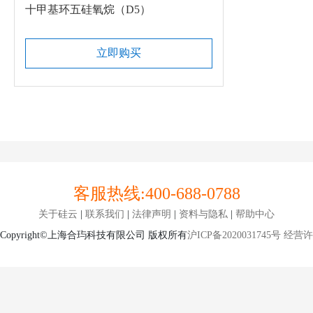
十甲基环五硅氧烷（D5）
立即购买
客服热线:
400-688-0788
关于硅云
|
联系我们
|
法律声明
|
资料与隐私
|
帮助中心
Copyright©上海合玙科技有限公司 版权所有
沪ICP备2020031745号
经营许可