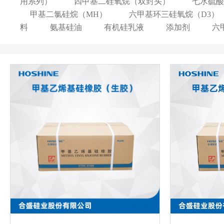
用系列）
四甲基二硅氧烷（双封头）
七水硫酸
甲基二氯硅烷（MH）
六甲基环三硅氧烷（D3）
料
氨基硅油
有机硅乳液
添加剂
六