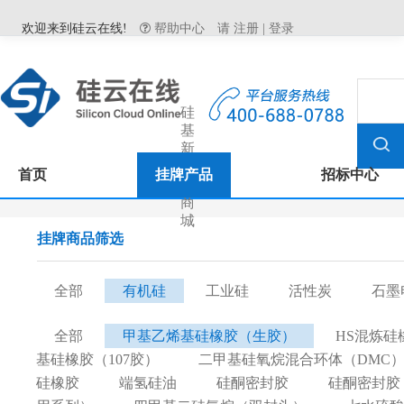
欢迎来到硅云在线!
帮助中心
请
注册
|
登录
硅
基
新
材
首页
挂牌产品
招标中心
料
商
城
挂牌商品筛选
全部
有机硅
工业硅
活性炭
石墨
全部
甲基乙烯基硅橡胶（生胶）
HS混炼硅
基硅橡胶（107胶）
二甲基硅氧烷混合环体（DMC
硅橡胶
端氢硅油
硅酮密封胶
硅酮密封胶