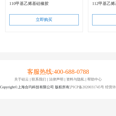
110甲基乙烯基硅橡胶
112甲基乙
立即购买
客服热线:
400-688-0788
关于硅云
|
联系我们
|
法律声明
|
资料与隐私
|
帮助中心
Copyright©上海合玙科技有限公司 版权所有
沪ICP备2020031745号
经营许可