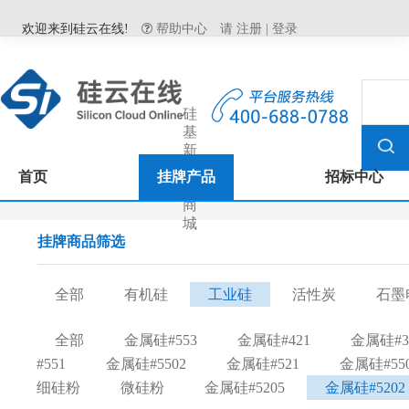
欢迎来到硅云在线!
帮助中心
请
注册
|
登录
硅
基
新
材
首页
挂牌产品
招标中心
料
商
城
挂牌商品筛选
全部
有机硅
工业硅
活性炭
石墨
全部
金属硅#553
金属硅#421
金属硅#3
#551
金属硅#5502
金属硅#521
金属硅#55
细硅粉
微硅粉
金属硅#5205
金属硅#5202