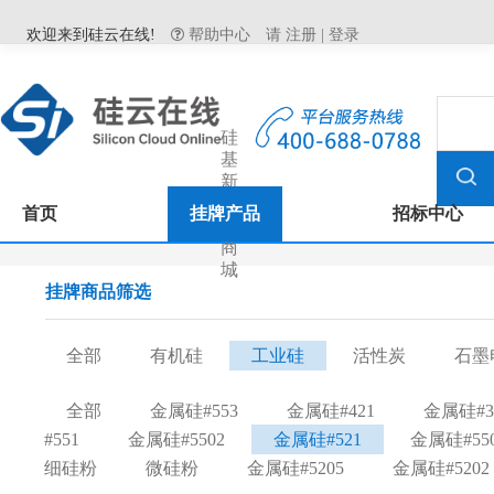
欢迎来到硅云在线!
帮助中心
请
注册
|
登录
硅
基
新
材
首页
挂牌产品
招标中心
料
商
城
挂牌商品筛选
全部
有机硅
工业硅
活性炭
石墨
全部
金属硅#553
金属硅#421
金属硅#3
#551
金属硅#5502
金属硅#521
金属硅#55
细硅粉
微硅粉
金属硅#5205
金属硅#5202