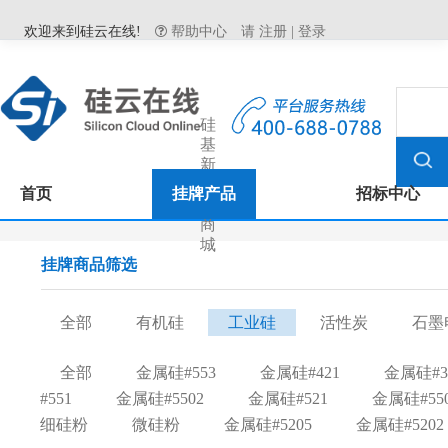
欢迎来到硅云在线!
帮助中心
请
注册
|
登录
硅
基
新
材
首页
挂牌产品
招标中心
料
商
城
挂牌商品筛选
全部
有机硅
工业硅
活性炭
石墨
全部
金属硅#553
金属硅#421
金属硅#3
#551
金属硅#5502
金属硅#521
金属硅#55
细硅粉
微硅粉
金属硅#5205
金属硅#5202