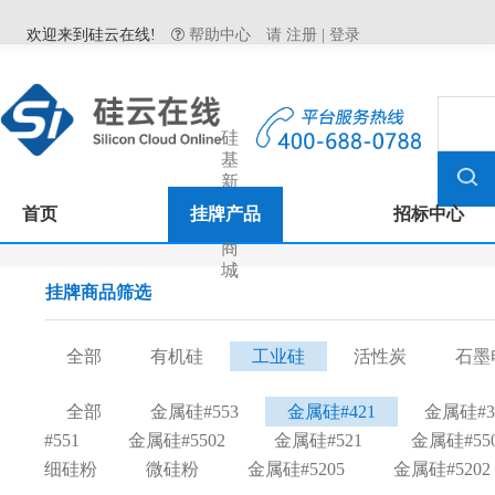
欢迎来到硅云在线!
帮助中心
请
注册
|
登录
硅
基
新
材
首页
挂牌产品
招标中心
料
商
城
挂牌商品筛选
全部
有机硅
工业硅
活性炭
石墨
全部
金属硅#553
金属硅#421
金属硅#3
#551
金属硅#5502
金属硅#521
金属硅#55
细硅粉
微硅粉
金属硅#5205
金属硅#5202