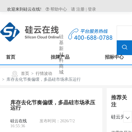
欢迎来到硅云在线!
帮助中心
请
注册
|
登录
硅
基
新
材
首页
挂牌产品
招标中心
料
商
城
首页
行情波动
库存去化节奏偏缓，多晶硅市场承压运行
推荐关
库存去化节奏偏缓，多晶硅市场承压
注
运行
硅云头条

硅云在线
发布时间：2026/7/2
16:55:36