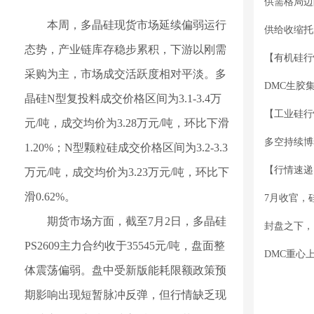
供需格局边
本周，多晶硅现货市场延续偏弱运行
供给收缩托
态势，产业链库存稳步累积，下游以刚需
采购为主，市场成交活跃度相对平淡。多
DMC生胶
晶硅N型复投料成交价格区间为3.1-3.4万
元/吨，成交均价为3.28万元/吨，环比下滑
1.20%；N型颗粒硅成交价格区间为3.2-3.3
万元/吨，成交均价为3.23万元/吨，环比下
滑0.62%。
7月收官，
期货市场方面，截至7月2日，多晶硅
封盘之下，
PS2609主力合约收于35545元/吨，盘面整
DMC重心
体震荡偏弱。盘中受新版能耗限额政策预
期影响出现短暂脉冲反弹，但行情缺乏现