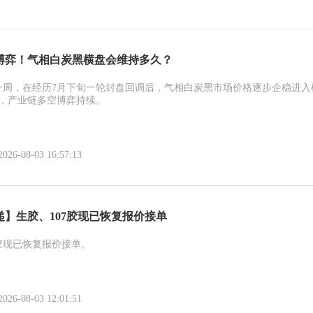
博弈！气相白炭黑横盘会维持多久？
一周，在经历7月下旬一轮封盘回调后，气相白炭黑市场价格逐步企稳进入
，产业链多空博弈持续。
-08-03 16:57:13
递】生胶、107胶现已恢复报价接单
7胶现已恢复报价接单。
-08-03 12:01:51