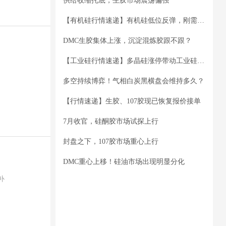
供给收缩托底，生胶市场震荡偏强
【有机硅行情速递】有机硅低位反弹，刚需与抄底共振向好
DMC生胶集体上涨，沉淀混炼胶跟不跟？
【工业硅行情速递】多晶硅涨停带动工业硅跟涨 西北减供终端加大补库
多空持续博弈！气相白炭黑横盘会维持多久？
【行情速递】生胶、107胶现已恢复报价接单
7月收官，硅酮胶市场试探上行
封盘之下，107胶市场重心上行
DMC重心上移！硅油市场出现明显分化
补