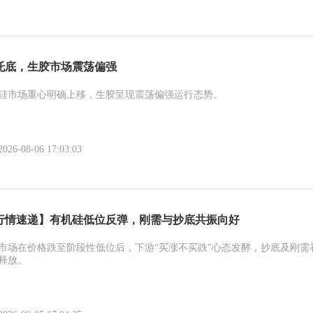
托底，生胶市场震荡偏强
硅市场重心明确上移，生胶呈现震荡偏强运行态势。
-08-06 17:03:03
行情速递】有机硅低位反弹，刚需与抄底共振向好
市场在价格跌至阶段性低位后，下游“买涨不买跌”心态发酵，抄底及刚需
释放。