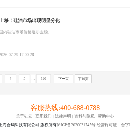
心上移！硅油市场出现明显分化
国内硅油市场价格逐步走稳。
-07-29 17:00:28
4
5
…
120
下一页
下10页
客服热线:
400-688-0788
关于硅云
|
联系我们
|
法律声明
|
资料与隐私
|
帮助中心
ght©上海合玙科技有限公司 版权所有
沪ICP备2020031745号
经营许可证：合字B2-