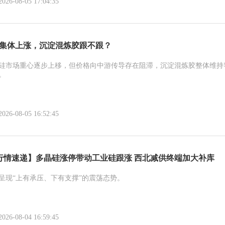
-08-05 17:04:35
胶集体上涨，沉淀混炼胶跟不跟？
硅市场重心逐步上移，但价格向中游传导存在阻滞，沉淀混炼胶整体维持
。
-08-05 16:52:45
行情速递】多晶硅涨停带动工业硅跟涨 西北减供终端加大补库
呈现“上有承压、下有支撑”的震荡态势。
-08-04 16:59:45