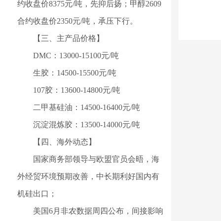
约收盘价8375元/吨，先抑后扬；甲醇2609
合约收盘价2350元/吨，承压下行。
【三、主产品价格】
DMC：13000-15100元/吨
生胶：14500-15500元/吨
107胶：13600-14800元/吨
二甲基硅油：14500-16400元/吨
沉淀混炼胶：13500-14000元/吨
【四、海外动态】
国家商务部领导与欧盟官员会晤，海
外经贸环境预期改善，中长期利好国内有
机硅出口；
美国6月非农数据周四公布，间接影响