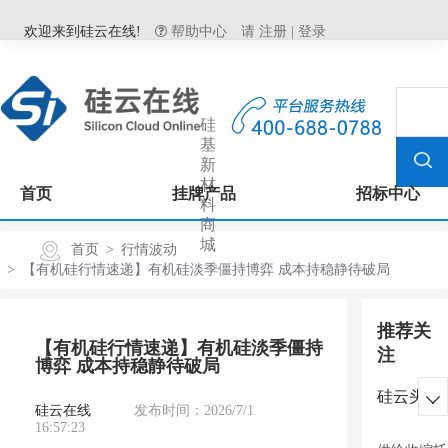
欢迎来到硅云在线!
帮助中心
请
注册
|
登录
硅
基
新
材
首页
挂牌产品
招标中心
料
商
城
首页
行情波动
【有机硅行情速递】有机硅淡季僵持博弈 成本持稳静待破局
推荐关
【有机硅行情速递】有机硅淡季僵持
注
博弈 成本持稳静待破局
硅云头条

硅云在线
发布时间：2026/7/1
16:57:23