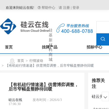
欢迎来到硅云在线!
帮助中心
请
注册
|
登录
硅
基
新
材
首页
挂牌产品
招标中心
料
商
城
首页
行情波动
【有机硅行情速递】供需博弈调整，后市窄幅盘整静待回暖
推荐关
【有机硅行情速递】供需博弈调整，
注
后市窄幅盘整静待回暖
硅云头条

硅云在线
发布时间：2026/6/3
17:06:30