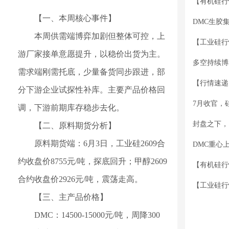
【一、本周核心事件】
DMC生胶
本周供需端博弈加剧但整体可控，上
游厂家接单意愿提升，以稳价出货为主。
需求端刚需托底，少量备货同步跟进，部
分下游企业试探性补库。主要产品价格回
7月收官，
调，下游前期库存稳步去化。
封盘之下，
【二、原料期货分析】
原料期货端：6月3日，工业硅2609合
DMC重心
约收盘价8755元/吨，探底回升；甲醇2609
合约收盘价2926元/吨，震荡走高。
【三、主产品价格】
DMC：14500-15000元/吨，周降300