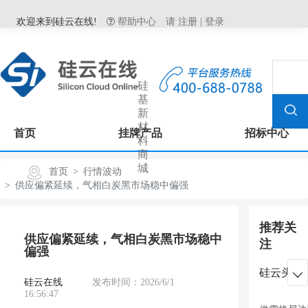
欢迎来到硅云在线!
帮助中心
请
注册
|
登录
硅
基
新
材
首页
挂牌产品
招标中心
料
商
城
首页
行情波动
供应偏紧延续，气相白炭黑市场稳中偏强
推荐关
供应偏紧延续，气相白炭黑市场稳中
注
偏强
硅云头条

硅云在线
发布时间：2026/6/1
16:56:47