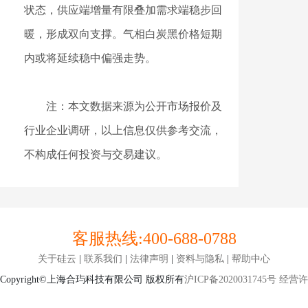
状态，供应端增量有限叠加需求端稳步回
暖，形成双向支撑。气相白炭黑价格短期
内或将延续稳中偏强走势。
注：本文数据来源为公开市场报价及
行业企业调研，以上信息仅供参考交流，
不构成任何投资与交易建议。
客服热线:
400-688-0788
关于硅云
|
联系我们
|
法律声明
|
资料与隐私
|
帮助中心
Copyright©上海合玙科技有限公司 版权所有
沪ICP备2020031745号
经营许可