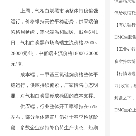
供需格局边
上周，气相白炭黑市场整体持稳偏强
供给收缩托
运行，价格维持高位平稳态势，供应端偏
紧格局延续，需求端温和回暖。截至6月1
DMC生胶
日，气相白炭黑市场高端主流价格22000-
28000元/吨，中低端主流价格18000-20000
元/吨。
成本端，一甲基三氯硅烷价格整体平
稳运行，供应持续偏紧，厂家惜售心态明
7月收官，
显，对气相白炭黑形成稳固的成本支撑。
封盘之下，
供应端，行业整体开工率维持在65%
DMC重心
左右，部分单体装置厂仍处于春季检修阶
段，多数企业保持降负荷生产状态。短期