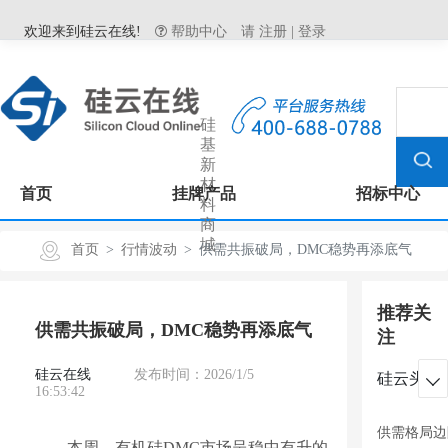
欢迎来到硅云在线!
帮助中心
请
注册
|
登录
硅
基
新
材
首页
挂牌产品
招标中心
料
商
城
首页
行情波动
供需共振破局，DMC稳势再添底气
推荐关
供需共振破局，DMC稳势再添底气
注
硅云在线
发布时间：2026/1/5
硅云头条

16:53:42
供需格局边
本周，有机硅DMC市场呈稳中有升的