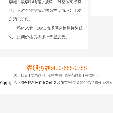
季施工淡季影响需求疲软，对整体支撑有
限。下游企业按需采购为主，市场处于稳
定消化阶段。
整体来看，DMC市场供需格局持续优
化，短期价格仍将保持坚挺态势。
客服热线:
400-688-0788
关于硅云
|
联系我们
|
法律声明
|
资料与隐私
|
帮助中心
Copyright©上海合玙科技有限公司 版权所有
沪ICP备2020031745号
经营许可