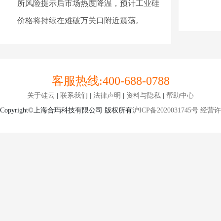
所风险提示后市场热度降温，预计工业硅
价格将持续在难破万关口附近震荡。
客服热线:
400-688-0788
关于硅云
|
联系我们
|
法律声明
|
资料与隐私
|
帮助中心
Copyright©上海合玙科技有限公司 版权所有
沪ICP备2020031745号
经营许可