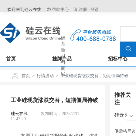
欢迎来到硅云在线!
帮助中心
请
注册
|
登录
硅
基
新
材
首页
挂牌产品
招标中心
料
商
城
首页
行情波动
工业硅现货涨跌交替，短期僵局待破
推荐关
工业硅现货涨跌交替，短期僵局待破
注
硅云在线
发布时间：2025/7/31
硅云头条

11:43:29
供需格局边
本周工业硅现货报价起起伏伏，涨跌