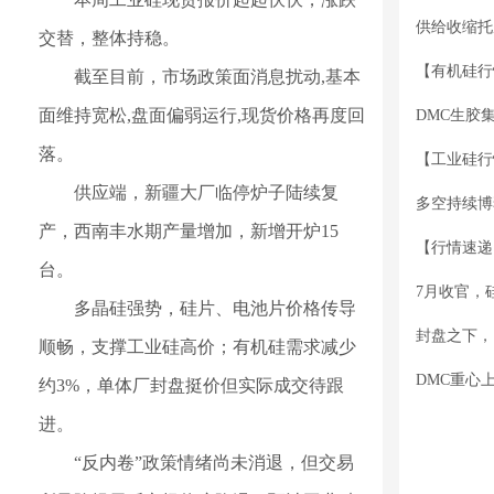
供给收缩托
交替，整体持稳。
截至目前，市场政策面消息扰动,基本
面维持宽松,盘面偏弱运行,现货价格再度回
DMC生胶
落。
供应端，新疆大厂临停炉子陆续复
产，西南丰水期产量增加，新增开炉15
台。
7月收官，
多晶硅强势，硅片、电池片价格传导
封盘之下，
顺畅，支撑工业硅高价；有机硅需求减少
DMC重心
约3%，单体厂封盘挺价但实际成交待跟
进。
“反内卷”政策情绪尚未消退，但交易