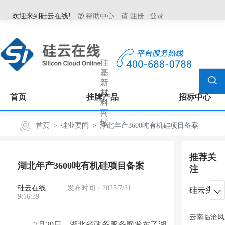
欢迎来到硅云在线!
帮助中心
请
注册
|
登录
硅
基
新
材
首页
挂牌产品
招标中心
料
商
城
首页
硅业要闻
湖北年产3600吨有机硅项目备案
推荐关
湖北年产3600吨有机硅项目备案
注
硅云在线
发布时间：2025/7/31
硅云头条

9:16:39
云南临沧凤
7月29日，湖北省政务服务网发布了湖