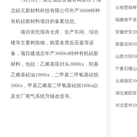
北硅元新材料科技有限公司年产3600t特种
有机硅新材料项目的备案信息。
项目依托现有仓库、生产车间、综合
安徽舒安2
楼等主要构筑物，购置各类反应釜等设
新疆克州5
备，项目建成后年产3600t/a特种有机硅新
山西大同5
材料，包括：乙烯基双封头2000t/a，羟基
乙烯基硅油1000t/a，二甲基二甲氧基硅烷
云南德宏1
500t/a，甲基乙烯基二甲氧基硅烷100t/a以
湖北襄阳宜
及全厂尾气系统升级改造等。
河北晋州1