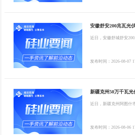
安徽舒安200兆瓦光
近日，安徽舒城舒安20
发布时间：2026-08-07 17
新疆克州50万千瓦
近日，新疆克州阿图什市
发布时间：2026-08-06 17