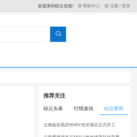
欢迎来到硅云在线!
帮助中心
请
注册
|
登录
推荐关注
硅云头条
行情波动
硅业要闻
云南临沧凤庆90MW光伏项目正式开工