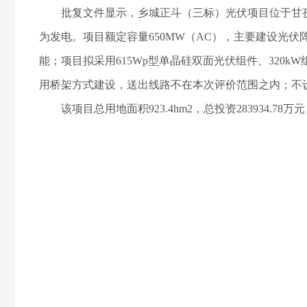
批复文件显示，乡城正斗（三标）光伏项目位于甘
为发电。项目额定容量650MW（AC），主要建设光伏阵
能；项目拟采用615Wp型单晶硅双面光伏组件、320k
用桥架方式建设，送出线路不在本次评价范围之内；不
该项目总用地面积923.4hm2，总投资283934.78万