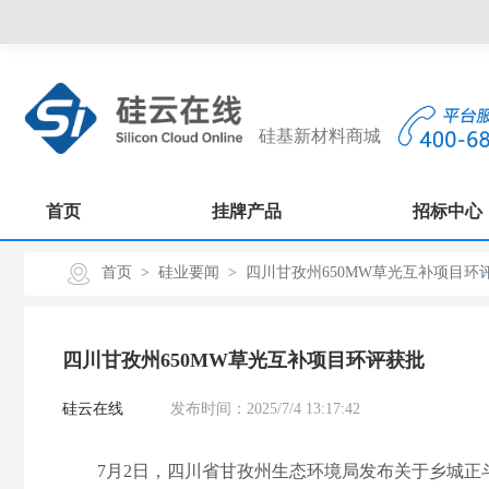
硅基新材料商城
首页
挂牌产品
招标中心
首页
硅业要闻
四川甘孜州650MW草光互补项目环
四川甘孜州650MW草光互补项目环评获批
硅云在线
发布时间：2025/7/4 13:17:42
7月2日，四川省甘孜州生态环境局发布关于乡城