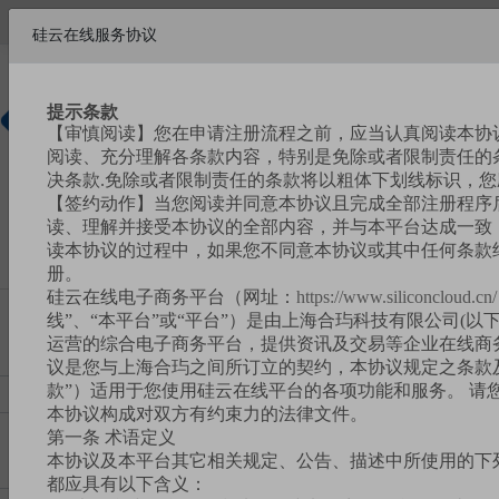
欢迎来到硅云在线!
硅云在线服务协议
帮助中心
请
注册
|
登录
提示条款
【审慎阅读】您在申请注册流程之前，应当认真阅读本协
硅基新材
阅读、充分理解各条款内容，特别是免除或者限制责任的
料商城
决条款.免除或者限制责任的条款将以粗体下划线标识，
【签约动作】当您阅读并同意本协议且完成全部注册程序
读、理解并接受本协议的全部内容，并与本平台达成一致，
读本协议的过程中，如果您不同意本协议或其中任何条款
册。
硅云在线电子商务平台（网址：
https://www.siliconcloud.cn/
线”、“本平台”或“平台”）是由上海合玙科技有限公司(以下
运营的综合电子商务平台，提供资讯及交易等企业在线商
议是您与上海合玙之间所订立的契约，本协议规定之条款
款”）适用于您使用硅云在线平台的各项功能和服务。 请
本协议构成对双方有约束力的法律文件。
第一条 术语定义
本协议及本平台其它相关规定、公告、描述中所使用的下
都应具有以下含义：