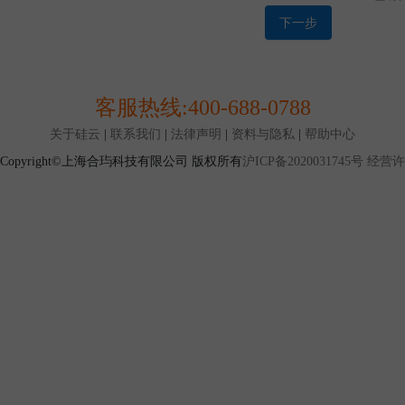
买量、配送地点及购买的产品品类等一定的条件时才能达
1.12 特卖交易：是本平台设置的一种产品交易模式，指
下一步
标定价格（通常低于挂牌价格）的形式发布，并限定购买
式。
第二条 协议范围
2.1 本协议是您与上海合玙共同缔结，本协议对您与上海
客服热线:
400-688-0788
协议规定之条款及条件（以下简称“条款”）适用于您使用
务。
关于硅云
|
联系我们
|
法律声明
|
资料与隐私
|
帮助中心
2.2 由于互联网高速发展，您与本平台签订的本协议列明
Copyright©上海合玙科技有限公司 版权所有
沪ICP备2020031745号
经营许可
覆盖您与本平台所有权利与义务，现有的约定也不能保证
因此，本平台所有已经发布或将来可能发布的各类规则、
且具有同等法律效力.如您使用本平台服务，视为您同意。
发布的规则/公告为准。
第三条 账户注册与使用
3.1 您确认，在您开始注册程序使用本平台服务前，您应
律规定的与您行为相适应的民事行为能力.若您不具备前
为能力，则您应依照法律规定承担因此而导致的一切后果
3.2 当您阅读并同意本协议，按照注册页面提示填写信息
可获得本平台账户并成为本平台用户
3.3 本平台只接受企业作为用户主体进行注册，如果您仅
册，将无法通过注册审核。
3.4 您仅允许注册或使用一个本平台账户.如有证据证明