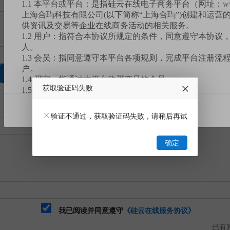
1.1 本平台或平台：是指硅云在线电子商务平台（网址：
w
上海合玙科技有限公司(以下简称“上海合玙”)创建和运营
供资讯及交易等企业在线商务活动的相关服务。
1.2 用户：指符合本协议所规定的条件，同意遵守本协议
人。
1.3 会员：指同意遵守本平台各项规则，完成平台注册流
户。
获取验证码
1.4 买家：指通过本平台购买产品的会员。
获取验证码失败
1.5 卖家：指通过本平台销售产品的会员。
1.6 您：指买家。
我已阅读
1.7 订单或订单交易：指买家同一时间拍下单款或多款产
验证不通过，获取验证码失败，请稍后再试
1.8 有效业务：包含但不限于已完成或未完成的交易订单
服务等。
确定
1.9 挂牌交易：是本平台设置的一种产品交易模式，指卖
台以标定价格的形式发布，买家自行选购并支付货款后，
割的交易模式。
1.10 竞价交易：是本平台设置的一种产品交易模式，指
台以标注底价的形式发布，买家要在规定的时间内出价竞
注的产品底价），卖家根据买家报价、数量挑选符合需求
式。
我已阅读并同意遵守
《硅云在线服务协议》
1.11 拼团交易：是本平台设置的一种产品交易模式，指
已有账