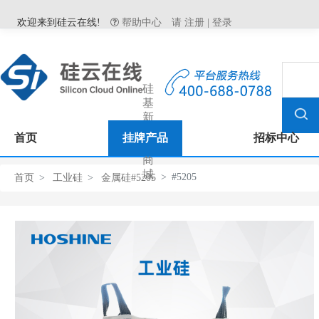
欢迎来到硅云在线!
帮助中心
请
注册
|
登录
硅
基
新
材
首页
挂牌产品
招标中心
料
商
城
#5205
首页
工业硅
金属硅#5205