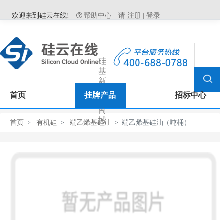
欢迎来到硅云在线!
帮助中心
请
注册
|
登录
硅
基
新
材
首页
挂牌产品
招标中心
料
商
城
首页
有机硅
端乙烯基硅油
端乙烯基硅油（吨桶）