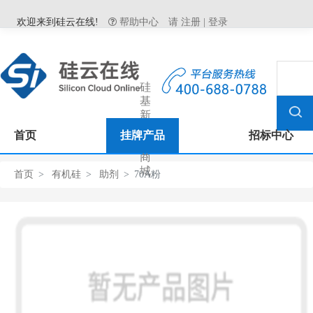
欢迎来到硅云在线!
帮助中心
请
注册
|
登录
硅
基
新
材
首页
挂牌产品
招标中心
料
商
城
首页
有机硅
助剂
70A粉