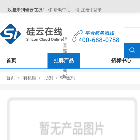
欢迎来到硅云在线!
帮助中心
请
注册
|
登录
硅
基
新
材
首页
挂牌产品
招标中心
料
商
城
首页
有机硅
助剂
986重钙