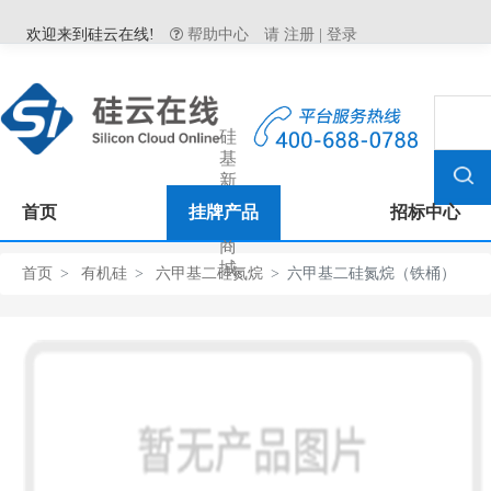
欢迎来到硅云在线!
帮助中心
请
注册
|
登录
硅
基
新
材
首页
挂牌产品
招标中心
料
商
城
首页
有机硅
六甲基二硅氮烷
六甲基二硅氮烷（铁桶）