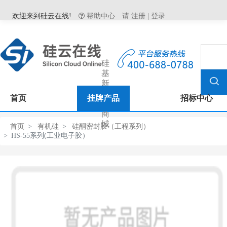
欢迎来到硅云在线!
帮助中心
请
注册
|
登录
硅
基
新
材
首页
挂牌产品
招标中心
料
商
城
首页
有机硅
硅酮密封胶（工程系列）
HS-55系列(工业电子胶）