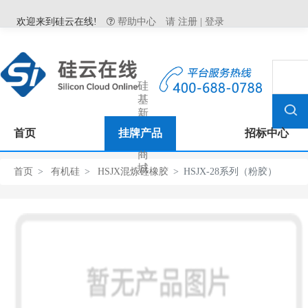
欢迎来到硅云在线!
帮助中心
请
注册
|
登录
硅
基
新
材
首页
挂牌产品
招标中心
料
商
城
首页
有机硅
HSJX混炼硅橡胶
HSJX-28系列（粉胶）