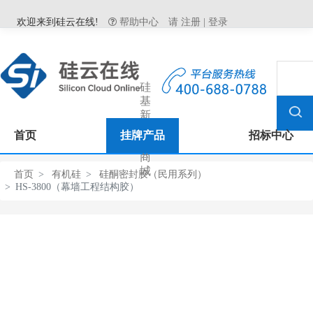
欢迎来到硅云在线!
帮助中心
请
注册
|
登录
硅
基
新
材
首页
挂牌产品
招标中心
料
商
城
首页
有机硅
硅酮密封胶（民用系列）
HS-3800（幕墙工程结构胶）