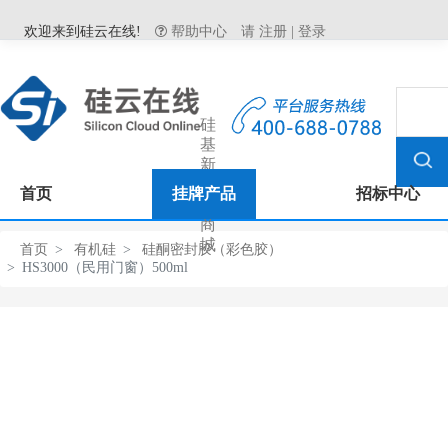
欢迎来到硅云在线!
帮助中心
请
注册
|
登录
硅
基
新
材
首页
挂牌产品
招标中心
料
商
城
首页
有机硅
硅酮密封胶（彩色胶）
HS3000（民用门窗）500ml