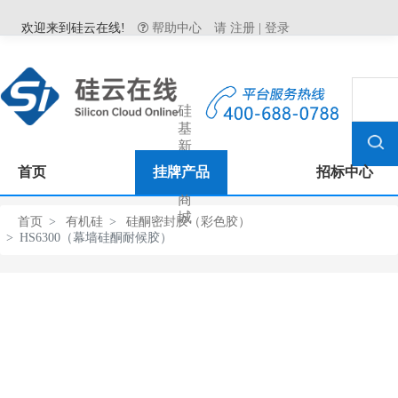
欢迎来到硅云在线!
帮助中心
请
注册
|
登录
硅
基
新
材
首页
挂牌产品
招标中心
料
商
城
首页
有机硅
硅酮密封胶（彩色胶）
HS6300（幕墙硅酮耐候胶）