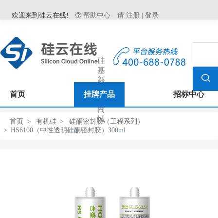
欢迎来到硅云在线!
帮助中心
请
注册
|
登录
硅
基
新
材
首页
挂牌产品
招标中心
料
商
城
首页
有机硅
硅酮密封胶（工程系列）
HS6100（中性透明硅酮密封胶）300ml