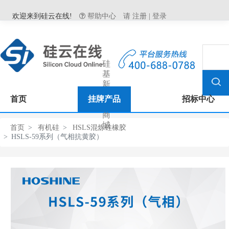
欢迎来到硅云在线!
帮助中心
请
注册
|
登录
硅
基
新
材
首页
挂牌产品
招标中心
料
商
城
首页
有机硅
HSLS混炼硅橡胶
HSLS-59系列（气相抗黄胶）