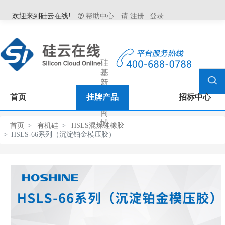
欢迎来到硅云在线!
帮助中心
请
注册
|
登录
硅
基
新
材
首页
挂牌产品
招标中心
料
商
城
首页
有机硅
HSLS混炼硅橡胶
HSLS-66系列（沉淀铂金模压胶）