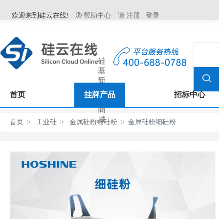
欢迎来到硅云在线!
帮助中心
请
注册
|
登录
硅
基
新
材
首页
挂牌产品
招标中心
料
商
城
首页
工业硅
金属硅粉细硅粉
金属硅粉细硅粉