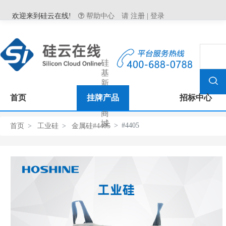
欢迎来到硅云在线!
帮助中心
请
注册
|
登录
硅
基
新
材
首页
挂牌产品
招标中心
料
商
城
#4405
首页
工业硅
金属硅#4405