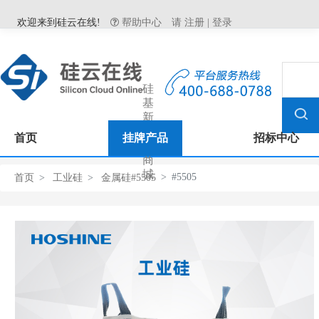
欢迎来到硅云在线!
帮助中心
请
注册
|
登录
硅
基
新
材
首页
挂牌产品
招标中心
料
商
城
#5505
首页
工业硅
金属硅#5505