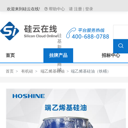
欢迎来到硅云在线!
帮助中心
请
注册
|
登录
硅
基
新
材
首页
挂牌产品
招标中心
料
商
城
首页
有机硅
端乙烯基硅油
端乙烯基硅油（铁桶）