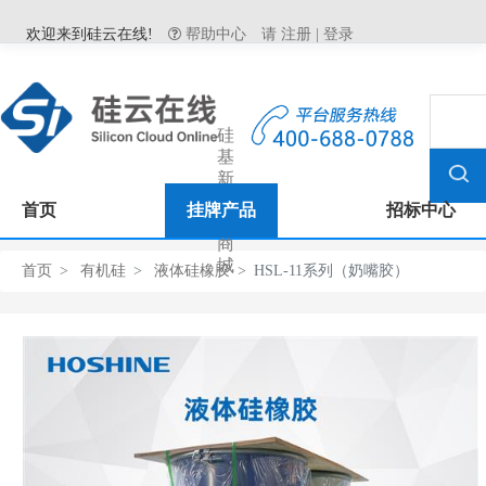
欢迎来到硅云在线!
帮助中心
请
注册
|
登录
硅
基
新
材
首页
挂牌产品
招标中心
料
商
城
首页
有机硅
液体硅橡胶
HSL-11系列（奶嘴胶）