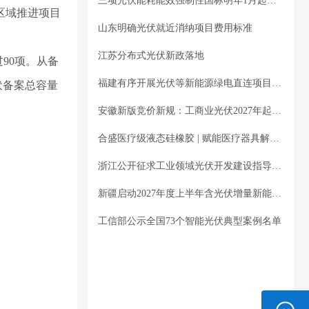
三项光伏能耗能效强制性国标明年1月起正式实施
整区域推进项目
山东明确光伏就近消纳项目费用标准
江苏分布式光伏新政落地
90项。从备
福建有序开展光伏等新能源绿电直连项目建设工作
光伏备案总容量
安徽新版竞价新规：工商业光伏2027年起无机制电价
合盛医疗级液态硅橡胶 | 赋能医疗器具解锁更多创新产品
浙江公开征求工业领域光伏开发建设指导意见
新疆启动2027年度上半年含光伏增量新能源电价竞价工作
工信部公示全国73个智能光伏典型案例名单