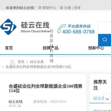
欢迎来到硅云在线!
帮助中心
请
注册
|
登录
硅
基
新
材
首页
挂牌产品
招标中心
料
商
城
首页
硅云头条
合盛硅业位列全球新能源企业500强第154位
推荐关
合盛硅业位列全球新能源企业500强第
注
154位
硅云头条

硅云在线
发布时间：2025/10/21
10:01:50