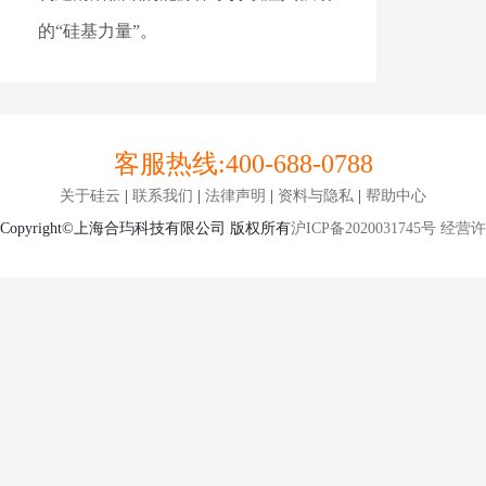
的“硅基力量”。
客服热线:
400-688-0788
关于硅云
|
联系我们
|
法律声明
|
资料与隐私
|
帮助中心
Copyright©上海合玙科技有限公司 版权所有
沪ICP备2020031745号
经营许可