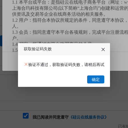
1.1 本平台或平台：是指硅云在线电子商务平台（网址：
w
上海合玙科技有限公司(以下简称“上海合玙”)创建和运营
供资讯及交易等企业在线商务活动的相关服务。
1.2 用户：指符合本协议所规定的条件，同意遵守本协议
人。
1.3 会员：指同意遵守本平台各项规则，完成平台注册流
户。
获取验证码
1.4 买家：指通过本平台购买产品的会员。
获取验证码失败
1.5 卖家：指通过本平台销售产品的会员。
1.6 您：指买家。
我已阅读
1.7 订单或订单交易：指买家同一时间拍下单款或多款产
验证不通过，获取验证码失败，请稍后再试
1.8 有效业务：包含但不限于已完成或未完成的交易订单
服务等。
确定
1.9 挂牌交易：是本平台设置的一种产品交易模式，指卖
台以标定价格的形式发布，买家自行选购并支付货款后，
割的交易模式。
1.10 竞价交易：是本平台设置的一种产品交易模式，指
台以标注底价的形式发布，买家要在规定的时间内出价竞
注的产品底价），卖家根据买家报价、数量挑选符合需求
式。
我已阅读并同意遵守
《硅云在线服务协议》
1.11 拼团交易：是本平台设置的一种产品交易模式，指
已有账