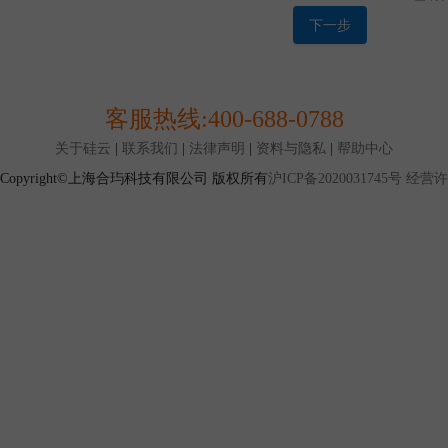
买量、配送地点及购买的产品品类等一定的条件时才能达
1.12 特卖交易：是本平台设置的一种产品交易模式，指
下一步
标定价格（通常低于挂牌价格）的形式发布，并限定购买
式。
第二条 协议范围
2.1 本协议是您与上海合玙共同缔结，本协议对您与上海
客服热线:
400-688-0788
协议规定之条款及条件（以下简称“条款”）适用于您使用
务。
关于硅云
|
联系我们
|
法律声明
|
资料与隐私
|
帮助中心
2.2 由于互联网高速发展，您与本平台签订的本协议列明
Copyright©上海合玙科技有限公司 版权所有
沪ICP备2020031745号
经营许可
覆盖您与本平台所有权利与义务，现有的约定也不能保证
因此，本平台所有已经发布或将来可能发布的各类规则、
且具有同等法律效力.如您使用本平台服务，视为您同意。
发布的规则/公告为准。
第三条 账户注册与使用
3.1 您确认，在您开始注册程序使用本平台服务前，您应
律规定的与您行为相适应的民事行为能力.若您不具备前
为能力，则您应依照法律规定承担因此而导致的一切后果
3.2 当您阅读并同意本协议，按照注册页面提示填写信息
可获得本平台账户并成为本平台用户
3.3 本平台只接受企业作为用户主体进行注册，如果您仅
册，将无法通过注册审核。
3.4 您仅允许注册或使用一个本平台账户.如有证据证明