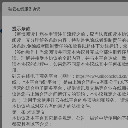
欢迎来到硅云在线!
硅云在线服务协议
帮助中心
请
注册
|
登录
提示条款
【审慎阅读】您在申请注册流程之前，应当认真阅读本协
硅基新材
阅读、充分理解各条款内容，特别是免除或者限制责任的
料商城
决条款.免除或者限制责任的条款将以粗体下划线标识，
【签约动作】当您阅读并同意本协议且完成全部注册程序
读、理解并接受本协议的全部内容，并与本平台达成一致，
读本协议的过程中，如果您不同意本协议或其中任何条款
册。
硅云在线电子商务平台（网址：
https://www.siliconcloud.cn/
线”、“本平台”或“平台”）是由上海合玙科技有限公司(以下
运营的综合电子商务平台，提供资讯及交易等企业在线商
议是您与上海合玙之间所订立的契约，本协议规定之条款
款”）适用于您使用硅云在线平台的各项功能和服务。 请
本协议构成对双方有约束力的法律文件。
第一条 术语定义
本协议及本平台其它相关规定、公告、描述中所使用的下
都应具有以下含义：