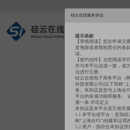
硅云在线服务协议
提示条款
硅基新材料商城
【审慎阅读】您在申请注
是免除或者限制责任的条
读。
【签约动作】当您阅读并
并与本平台达成一致，成为
法进行注册。
硅云在线电子商务平台（
科技有限公司(以下简称“
用户名
务。本协议是您与上海合玙
平台的各项功能和服务。 
第一条 术语定义
手机号
本协议及本平台其它相关
1.1 本平台或平台：是指
称“上海合玙”)创建和运
验证码
1.2 用户：指符合本协