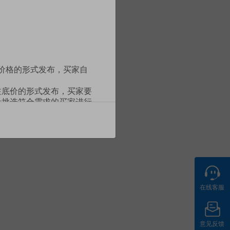
定价格的形式发布，买家自
注底价的形式发布，买家要
量挑选符合需求的买家进行
配送地点及购买的产品品类
格（通常低于挂牌价格）的
定之条款及条件（以下简
在线客服
与本平台所有权利与义务，
布的各类规则、公告，与
平台最新发布的规则/公告
意见反馈