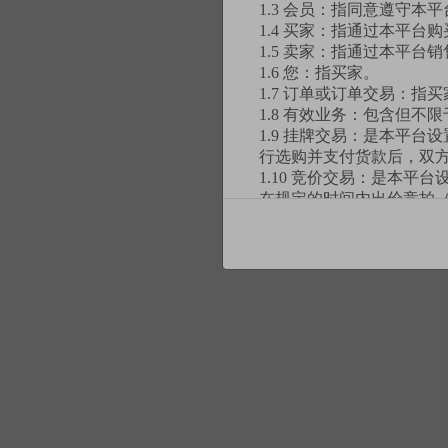
1.3 会员：指同意遵守
1.4 买家：指通过本平台
密码
1.5 卖家：指通过本平台
1.6 您：指买家。
1.7 订单或订单交易：
1.8 有效业务：包含但
确认密码
1.9 挂牌交易：是本平
行选购并支付货款后，双
1.10 竞价交易：是本
在规定的时间内出价竞拍
交易的交易模式。
1.11 拼团交易：是本
等一定的条件时才能达成
1.12 特卖交易：是本
形式发布，并限定购买时
第二条 协议范围
2.1 本协议是您与上海
称“条款”）适用于您使用
2.2 由于互联网高速发
现有的约定也不能保证完
本协议不可分割且具有同等