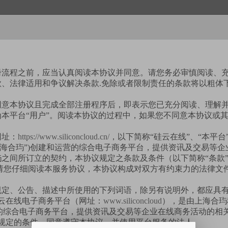
册流程之前，应当认真阅读本协议并同意。请您务必审慎阅读、
款、法律适用和争议解决条款.免除或者限制责任的条款将以粗体
同意本协议且完成全部注册程序后，即表示您已充分阅读、理解
本平台“用户”。阅读本协议的过程中，如果您不同意本协议或
网址：
https://www.siliconcloud.cn/
，以下简称“硅云在线”、“本平台
上海合玙”)创建和运营的综合电子商务平台，提供资讯及交易等
之间所订立的契约，本协议规定之条款及条件（以下简称“条款
请您仔细阅读本服务协议，本协议构成对双方有约束力的法律文
规定、公告、描述中所使用的下列词语，除另有说明外，都应具
硅云在线电子商务平台（网址：
www.siliconcloud
），是由上海合玙
营的综合电子商务平台，提供资讯及交易等企业在线商务活动的相
获取验证码
议所规定的条件，同意遵守本协议，并使用平台服务的法人。