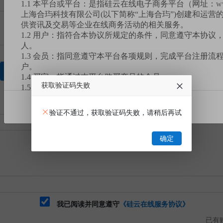
1.1 本平台或平台：是指硅云在线电子商务平台（网址：
w
上海合玙科技有限公司(以下简称“上海合玙”)创建和运营
供资讯及交易等企业在线商务活动的相关服务。
1.2 用户：指符合本协议所规定的条件，同意遵守本协议
人。
1.3 会员：指同意遵守本平台各项规则，完成平台注册流
户。
获取验证码
1.4 买家：指通过本平台购买产品的会员。
获取验证码失败
1.5 卖家：指通过本平台销售产品的会员。
1.6 您：指买家。
我已阅读
1.7 订单或订单交易：指买家同一时间拍下单款或多款产
验证不通过，获取验证码失败，请稍后再试
1.8 有效业务：包含但不限于已完成或未完成的交易订单
服务等。
确定
1.9 挂牌交易：是本平台设置的一种产品交易模式，指卖
台以标定价格的形式发布，买家自行选购并支付货款后，
割的交易模式。
1.10 竞价交易：是本平台设置的一种产品交易模式，指
台以标注底价的形式发布，买家要在规定的时间内出价竞
注的产品底价），卖家根据买家报价、数量挑选符合需求
式。
我已阅读并同意遵守
《硅云在线服务协议》
1.11 拼团交易：是本平台设置的一种产品交易模式，指
已有账