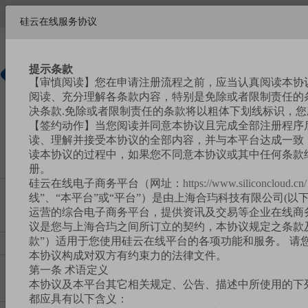
欢迎来到硅云在线!
硅云在线服务协议
帮助中心
请
注册
|
登录
提示条款
【审慎阅读】您在申请注册流程之前，应当认真阅读本协
硅基新材
阅读、充分理解各条款内容，特别是免除或者限制责任的
料商城
决条款.免除或者限制责任的条款将以粗体下划线标识，
【签约动作】当您阅读并同意本协议且完成全部注册程序
读、理解并接受本协议的全部内容，并与本平台达成一致，
读本协议的过程中，如果您不同意本协议或其中任何条款
册。
硅云在线电子商务平台（网址：
https://www.siliconcloud.cn/
线”、“本平台”或“平台”）是由上海合玙科技有限公司(以下
运营的综合电子商务平台，提供资讯及交易等企业在线商
议是您与上海合玙之间所订立的契约，本协议规定之条款
款”）适用于您使用硅云在线平台的各项功能和服务。 请
本协议构成对双方有约束力的法律文件。
第一条 术语定义
本协议及本平台其它相关规定、公告、描述中所使用的下
都应具有以下含义：