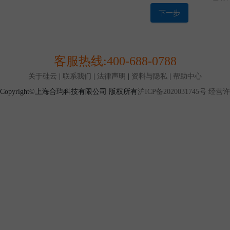
买量、配送地点及购买的产品品类等一定的条件时才能达
1.12 特卖交易：是本平台设置的一种产品交易模式，指
下一步
标定价格（通常低于挂牌价格）的形式发布，并限定购买
式。
第二条 协议范围
2.1 本协议是您与上海合玙共同缔结，本协议对您与上海
客服热线:
400-688-0788
协议规定之条款及条件（以下简称“条款”）适用于您使用
务。
关于硅云
|
联系我们
|
法律声明
|
资料与隐私
|
帮助中心
2.2 由于互联网高速发展，您与本平台签订的本协议列明
Copyright©上海合玙科技有限公司 版权所有
沪ICP备2020031745号
经营许可
覆盖您与本平台所有权利与义务，现有的约定也不能保证
因此，本平台所有已经发布或将来可能发布的各类规则、
且具有同等法律效力.如您使用本平台服务，视为您同意。
发布的规则/公告为准。
第三条 账户注册与使用
3.1 您确认，在您开始注册程序使用本平台服务前，您应
律规定的与您行为相适应的民事行为能力.若您不具备前
为能力，则您应依照法律规定承担因此而导致的一切后果
3.2 当您阅读并同意本协议，按照注册页面提示填写信息
可获得本平台账户并成为本平台用户
3.3 本平台只接受企业作为用户主体进行注册，如果您仅
册，将无法通过注册审核。
3.4 您仅允许注册或使用一个本平台账户.如有证据证明