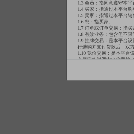
1.3 会员：指同意遵守
1.4 买家：指通过本平台
密码
1.5 卖家：指通过本平台
1.6 您：指买家。
1.7 订单或订单交易：
1.8 有效业务：包含但
确认密码
1.9 挂牌交易：是本平
行选购并支付货款后，双
1.10 竞价交易：是本
在规定的时间内出价竞拍
交易的交易模式。
1.11 拼团交易：是本
等一定的条件时才能达成
1.12 特卖交易：是本
形式发布，并限定购买时
第二条 协议范围
2.1 本协议是您与上海
称“条款”）适用于您使用
2.2 由于互联网高速发
现有的约定也不能保证完
本协议不可分割且具有同等