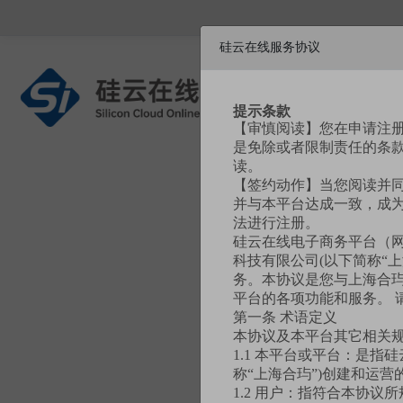
硅云在线服务协议
提示条款
硅基新材料商城
【审慎阅读】您在申请注
是免除或者限制责任的条
读。
【签约动作】当您阅读并
并与本平台达成一致，成为
法进行注册。
硅云在线电子商务平台（
科技有限公司(以下简称“
用户名
务。本协议是您与上海合玙
平台的各项功能和服务。 
第一条 术语定义
手机号
本协议及本平台其它相关
1.1 本平台或平台：是指
称“上海合玙”)创建和运
验证码
1.2 用户：指符合本协