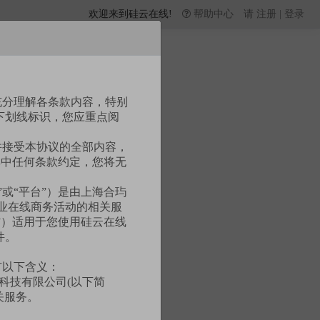
欢迎来到硅云在线!
帮助中心
请
注册
|
登录
充分理解各条款内容，特别
下划线标识，您应重点阅
并接受本协议的全部内容，
其中任何条款约定，您将无
”或“平台”）是由上海合玙
企业在线商务活动的相关服
”）适用于您使用硅云在线
件。
有以下含义：
科技有限公司(以下简
关服务。