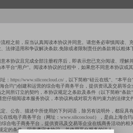
册流程之前，应当认真阅读本协议并同意。请您务必审慎阅读、
款、法律适用和争议解决条款.免除或者限制责任的条款将以粗体
同意本协议且完成全部注册程序后，即表示您已充分阅读、理解
本平台“用户”。阅读本协议的过程中，如果您不同意本协议或
网址：
https://www.siliconcloud.cn/
，以下简称“硅云在线”、“本平台
上海合玙”)创建和运营的综合电子商务平台，提供资讯及交易等
之间所订立的契约，本协议规定之条款及条件（以下简称“条款
请您仔细阅读本服务协议，本协议构成对双方有约束力的法律文
规定、公告、描述中所使用的下列词语，除另有说明外，都应具
硅云在线电子商务平台（网址：
www.siliconcloud
），是由上海合玙
营的综合电子商务平台，提供资讯及交易等企业在线商务活动的相
获取验证码
议所规定的条件，同意遵守本协议，并使用平台服务的法人。