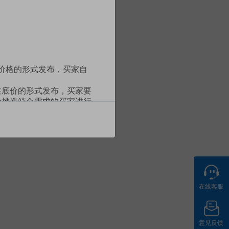
定价格的形式发布，买家自
注底价的形式发布，买家要
量挑选符合需求的买家进行
配送地点及购买的产品品类
格（通常低于挂牌价格）的
定之条款及条件（以下简
在线客服
与本平台所有权利与义务，
布的各类规则、公告，与
平台最新发布的规则/公告
意见反馈