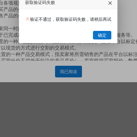
本平台各项规则，完成平台注册流程并通过企业认证的用户。
获取验证码失败
购买产品的会员。
销售产品的会员。
验证不通过，获取验证码失败，请稍后再试
指买家同一时间拍下单款或多款产品的意思表示。
不限于已完成或未完成的交易订单、用户开通或订购的增值服务等。
确定
台设置的一种产品交易模式，指卖家将所需销售的产品在平台以标
方以现货的方式进行交割的交易模式。
平台设置的一种产品交易模式，指卖家将所需销售的产品在平台以标
我已阅读并同意遵守
《硅云在线服务协议》
（买家出价不得低于标注的产品底价），卖家根据买家报价、数
已有账号去登录 ->
我已阅读
平台设置的一种产品交易模式，指买家必须满足卖家指定的购买量、
下一步
成交的交易模式。
平台设置的一种产品交易模式，指卖家将特定的产品在平台以标定价
间和购买量的交易模式。
合玙共同缔结，本协议对您与上海合玙均具有合同效力。本协议规
本平台的各项功能和服务。
展，您与本平台签订的本协议列明的条款并不能完整罗列并覆盖您
全符合未来发展的需求.因此，本平台所有已经发布或将来可能发
法律效力.如您使用本平台服务，视为您同意。
如有冲突，则以