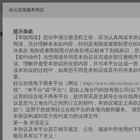
欢迎来到硅云在线!
硅云在线服务协议
帮助中心
请
注册
|
登录
提示条款
【审慎阅读】您在申请注册流程之前，应当认真阅读本协
硅基新材
阅读、充分理解各条款内容，特别是免除或者限制责任的
料商城
决条款.免除或者限制责任的条款将以粗体下划线标识，
【签约动作】当您阅读并同意本协议且完成全部注册程序
读、理解并接受本协议的全部内容，并与本平台达成一致，
读本协议的过程中，如果您不同意本协议或其中任何条款
册。
硅云在线电子商务平台（网址：
https://www.siliconcloud.cn/
线”、“本平台”或“平台”）是由上海合玙科技有限公司(以下
运营的综合电子商务平台，提供资讯及交易等企业在线商
议是您与上海合玙之间所订立的契约，本协议规定之条款
款”）适用于您使用硅云在线平台的各项功能和服务。 请
本协议构成对双方有约束力的法律文件。
第一条 术语定义
本协议及本平台其它相关规定、公告、描述中所使用的下
都应具有以下含义：