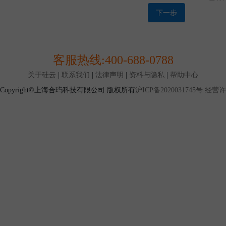
买量、配送地点及购买的产品品类等一定的条件时才能达
1.12 特卖交易：是本平台设置的一种产品交易模式，指
下一步
标定价格（通常低于挂牌价格）的形式发布，并限定购买
式。
第二条 协议范围
2.1 本协议是您与上海合玙共同缔结，本协议对您与上海
客服热线:
400-688-0788
协议规定之条款及条件（以下简称“条款”）适用于您使用
务。
关于硅云
|
联系我们
|
法律声明
|
资料与隐私
|
帮助中心
2.2 由于互联网高速发展，您与本平台签订的本协议列明
Copyright©上海合玙科技有限公司 版权所有
沪ICP备2020031745号
经营许可
覆盖您与本平台所有权利与义务，现有的约定也不能保证
因此，本平台所有已经发布或将来可能发布的各类规则、
且具有同等法律效力.如您使用本平台服务，视为您同意。
发布的规则/公告为准。
第三条 账户注册与使用
3.1 您确认，在您开始注册程序使用本平台服务前，您应
律规定的与您行为相适应的民事行为能力.若您不具备前
为能力，则您应依照法律规定承担因此而导致的一切后果
3.2 当您阅读并同意本协议，按照注册页面提示填写信息
可获得本平台账户并成为本平台用户
3.3 本平台只接受企业作为用户主体进行注册，如果您仅
册，将无法通过注册审核。
3.4 您仅允许注册或使用一个本平台账户.如有证据证明