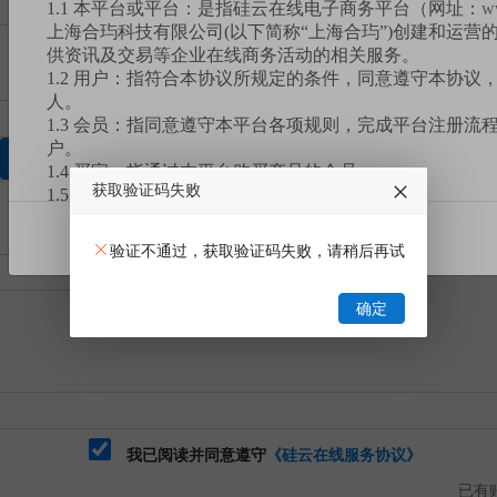
1.1 本平台或平台：是指硅云在线电子商务平台（网址：
w
上海合玙科技有限公司(以下简称“上海合玙”)创建和运营
供资讯及交易等企业在线商务活动的相关服务。
1.2 用户：指符合本协议所规定的条件，同意遵守本协议
人。
1.3 会员：指同意遵守本平台各项规则，完成平台注册流
户。
获取验证码
1.4 买家：指通过本平台购买产品的会员。
获取验证码失败
1.5 卖家：指通过本平台销售产品的会员。
1.6 您：指买家。
我已阅读
1.7 订单或订单交易：指买家同一时间拍下单款或多款产
验证不通过，获取验证码失败，请稍后再试
1.8 有效业务：包含但不限于已完成或未完成的交易订单
服务等。
确定
1.9 挂牌交易：是本平台设置的一种产品交易模式，指卖
台以标定价格的形式发布，买家自行选购并支付货款后，
割的交易模式。
1.10 竞价交易：是本平台设置的一种产品交易模式，指
台以标注底价的形式发布，买家要在规定的时间内出价竞
注的产品底价），卖家根据买家报价、数量挑选符合需求
式。
我已阅读并同意遵守
《硅云在线服务协议》
1.11 拼团交易：是本平台设置的一种产品交易模式，指
已有账