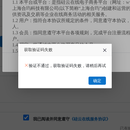
1.1 本平台或平台：是指硅云在线电子商务平台（网址：
w
上海合玙科技有限公司(以下简称“上海合玙”)创建和运营
供资讯及交易等企业在线商务活动的相关服务。
1.2 用户：指符合本协议所规定的条件，同意遵守本协议
人。
1.3 会员：指同意遵守本平台各项规则，完成平台注册流
户。
获取验证码
1.4 买家：指通过本平台购买产品的会员。
获取验证码失败
1.5 卖家：指通过本平台销售产品的会员。
1.6 您：指买家。
我已阅读
1.7 订单或订单交易：指买家同一时间拍下单款或多款产
验证不通过，获取验证码失败，请稍后再试
1.8 有效业务：包含但不限于已完成或未完成的交易订单
服务等。
确定
1.9 挂牌交易：是本平台设置的一种产品交易模式，指卖
台以标定价格的形式发布，买家自行选购并支付货款后，
割的交易模式。
1.10 竞价交易：是本平台设置的一种产品交易模式，指
台以标注底价的形式发布，买家要在规定的时间内出价竞
注的产品底价），卖家根据买家报价、数量挑选符合需求
式。
我已阅读并同意遵守
《硅云在线服务协议》
1.11 拼团交易：是本平台设置的一种产品交易模式，指
已有账