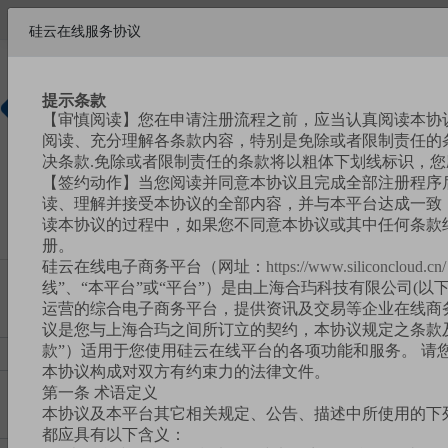
欢迎来到硅云在线!
硅云在线服务协议
帮助中心
请
注册
|
登录
提示条款
【审慎阅读】您在申请注册流程之前，应当认真阅读本协
硅基新材
阅读、充分理解各条款内容，特别是免除或者限制责任的
料商城
决条款.免除或者限制责任的条款将以粗体下划线标识，
【签约动作】当您阅读并同意本协议且完成全部注册程序
读、理解并接受本协议的全部内容，并与本平台达成一致，
读本协议的过程中，如果您不同意本协议或其中任何条款
册。
硅云在线电子商务平台（网址：
https://www.siliconcloud.cn/
线”、“本平台”或“平台”）是由上海合玙科技有限公司(以下
运营的综合电子商务平台，提供资讯及交易等企业在线商
议是您与上海合玙之间所订立的契约，本协议规定之条款
款”）适用于您使用硅云在线平台的各项功能和服务。 请
本协议构成对双方有约束力的法律文件。
第一条 术语定义
本协议及本平台其它相关规定、公告、描述中所使用的下
都应具有以下含义：