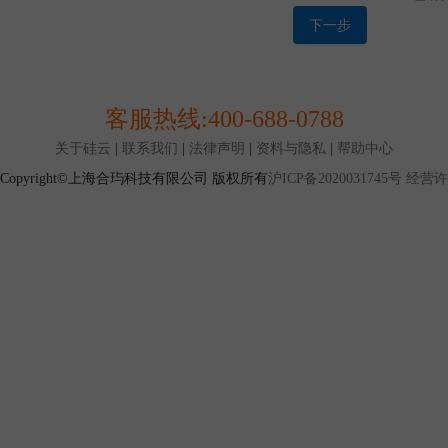
买量、配送地点及购买的产品品类等一定的条件时才能达
1.12 特卖交易：是本平台设置的一种产品交易模式，指
下一步
标定价格（通常低于挂牌价格）的形式发布，并限定购买
式。
第二条 协议范围
2.1 本协议是您与上海合玙共同缔结，本协议对您与上海
客服热线:
400-688-0788
协议规定之条款及条件（以下简称“条款”）适用于您使用
务。
关于硅云
|
联系我们
|
法律声明
|
资料与隐私
|
帮助中心
2.2 由于互联网高速发展，您与本平台签订的本协议列明
Copyright©上海合玙科技有限公司 版权所有
沪ICP备2020031745号
经营许可
覆盖您与本平台所有权利与义务，现有的约定也不能保证
因此，本平台所有已经发布或将来可能发布的各类规则、
且具有同等法律效力.如您使用本平台服务，视为您同意。
发布的规则/公告为准。
第三条 账户注册与使用
3.1 您确认，在您开始注册程序使用本平台服务前，您应
律规定的与您行为相适应的民事行为能力.若您不具备前
为能力，则您应依照法律规定承担因此而导致的一切后果
3.2 当您阅读并同意本协议，按照注册页面提示填写信息
可获得本平台账户并成为本平台用户
3.3 本平台只接受企业作为用户主体进行注册，如果您仅
册，将无法通过注册审核。
3.4 您仅允许注册或使用一个本平台账户.如有证据证明